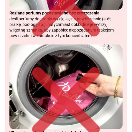
Rozlane perfumy pozostawione bez czyszczenia
Jeśli perfumy do prania wyleją się na powierzchnie (stół,
pralkę, podłogę itp.), natychmiast dokładnie je wytrzyj
wilgotną szmatką, aby zapobiec niepożądanym reakcjom
powierzchni w kontakcie z tym koncentratem.