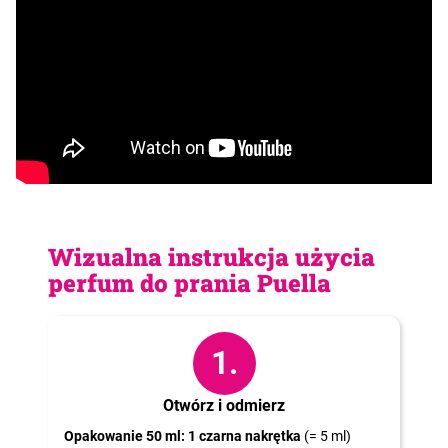
SZUKAJ
P
o
l
e
c
Wizualna instrukcja użycia
a
perfum do prania Puella
m
y
1.
Otwórz i odmierz
Opakowanie 50 ml: 1 czarna nakrętka
(= 5 ml)