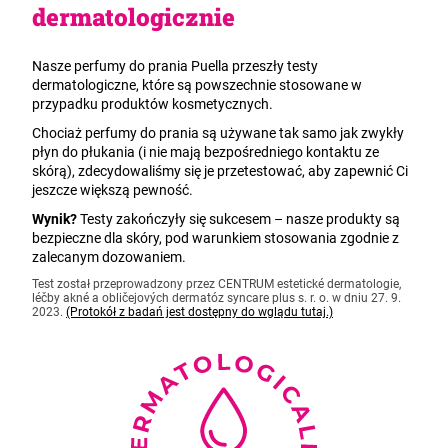
dermatologicznie
Nasze perfumy do prania Puella przeszły testy
dermatologiczne, które są powszechnie stosowane w
przypadku produktów kosmetycznych.
Chociaż perfumy do prania są używane tak samo jak zwykły
płyn do płukania (i nie mają bezpośredniego kontaktu ze
skórą), zdecydowaliśmy się je przetestować, aby zapewnić Ci
jeszcze większą pewność.
Wynik?
Testy zakończyły się sukcesem – nasze produkty są
bezpieczne dla skóry, pod warunkiem stosowania zgodnie z
zalecanym dozowaniem.
Test został przeprowadzony przez CENTRUM estetické dermatologie,
léčby akné a obličejových dermatóz syncare plus s. r. o. w dniu 27. 9.
2023.
(Protokół z badań jest dostępny do wglądu tutaj.)