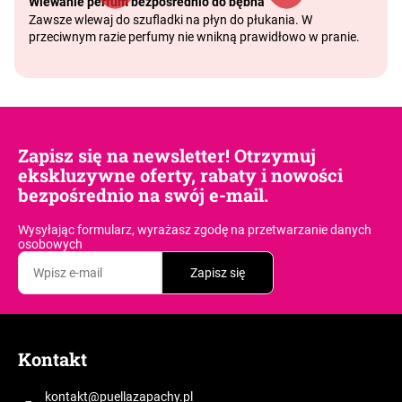
Wlewanie perfum bezpośrednio do bębna
Zawsze wlewaj do szufladki na płyn do płukania. W
przeciwnym razie perfumy nie wnikną prawidłowo w pranie.
Zapisz się na newsletter! Otrzymuj
ekskluzywne oferty, rabaty i nowości
bezpośrednio na swój e-mail.
Wysyłając formularz, wyrażasz zgodę
na przetwarzanie danych
osobowych
Zapisz się
S
t
Kontakt
o
p
kontakt
@
puellazapachy.pl