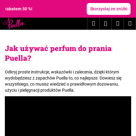
K
Przejść
do
0 %!
Skorzystaj ze zniżki
o
treści
Z
Z
s
Szukaj
Koszy
M
Zaloguj
powrotem
powrotem
z
C
y
się
z
k
Jak używać perfum do prania
e
g
Puella?
o
s
Odkryj proste instrukcje, wskazówki i zalecenia, dzięki którym
wydobędziesz z zapachów Puella to, co najlepsze. Dowiesz się
z
wszystkiego, co musisz wiedzieć o prawidłowym dozowaniu,
u
użyciu i pielęgnacji produktów Puella.
k
a
s
z
?