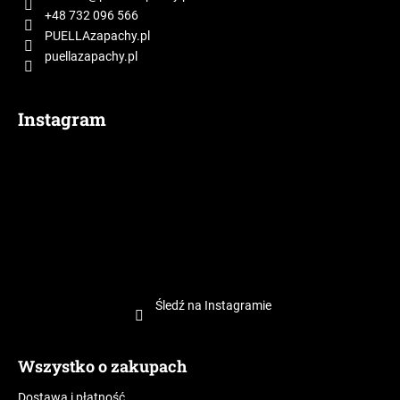
k
+48 732 096 566
a
PUELLAzapachy.pl
puellazapachy.pl
Instagram
Śledź na Instagramie
Wszystko o zakupach
Dostawa i płatność