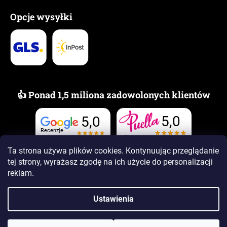
Opcje wysyłki
👍 Ponad 1,5 miliona zadowolonych klientów
5,0
5,0
Recenzje
Recenzje
Ta strona używa plików cookies. Kontynuując przeglądanie
tej strony, wyrażasz zgodę na ich użycie
do personalizacji
reklam.
Ustawienia
Opracował Shoptet Premium
Copyright 2026
www.PUELLAzapachy.pl
. Wszystkie prawa