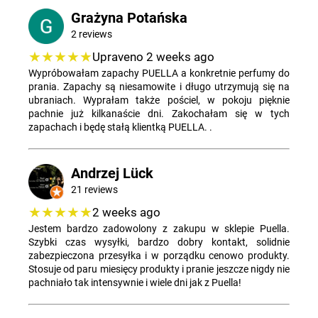
Grażyna Potańska
2 reviews
★★★★★
SZUKAJ
Upraveno 2 weeks ago
Wypróbowałam zapachy PUELLA a konkretnie perfumy do
prania. Zapachy są niesamowite i długo utrzymują się na
ubraniach. Wyprałam także pościel, w pokoju pięknie
P
pachnie już kilkanaście dni. Zakochałam się w tych
zapachach i będę stałą klientką PUELLA. .
o
l
e
Andrzej Lück
c
21 reviews
a
m
★★★★★
2 weeks ago
y
Jestem bardzo zadowolony z zakupu w sklepie Puella.
Szybki czas wysyłki, bardzo dobry kontakt, solidnie
zabezpieczona przesyłka i w porządku cenowo produkty.
Stosuje od paru miesięcy produkty i pranie jeszcze nigdy nie
pachniało tak intensywnie i wiele dni jak z Puella!