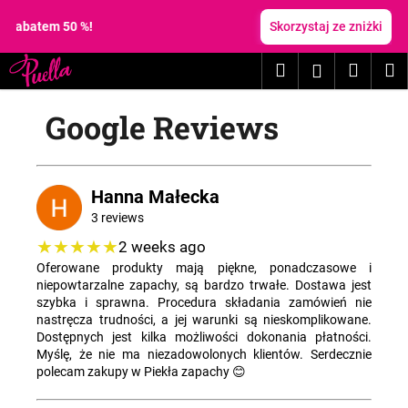
K
Przejść
do
tem 50 %!
Skorzystaj ze zniżki
o
treści
Z
Z
s
Szukaj
Koszy
M
Zaloguj
powrotem
powrotem
z
C
y
się
Google Reviews
z
k
e
g
o
Hanna Małecka
s
3 reviews
z
★★★★★
2 weeks ago
u
Oferowane produkty mają piękne, ponadczasowe i
k
niepowtarzalne zapachy, są bardzo trwałe. Dostawa jest
szybka i sprawna. Procedura składania zamówień nie
a
nastręcza trudności, a jej warunki są nieskomplikowane.
s
Dostępnych jest kilka możliwości dokonania płatności.
z
Myślę, że nie ma niezadowolonych klientów. Serdecznie
polecam zakupy w Piekła zapachy 😊
?