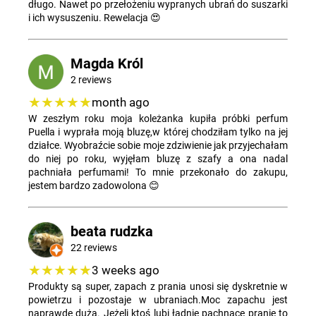
długo. Nawet po przełożeniu wypranych ubrań do suszarki
i ich wysuszeniu. Rewelacja 😍
Magda Król
2 reviews
★★★★★
month ago
W zeszłym roku moja koleżanka kupiła próbki perfum
Puella i wyprała moją bluzę,w której chodziłam tylko na jej
działce. Wyobraźcie sobie moje zdziwienie jak przyjechałam
do niej po roku, wyjęłam bluzę z szafy a ona nadal
pachniała perfumami! To mnie przekonało do zakupu,
jestem bardzo zadowolona 😊
beata rudzka
22 reviews
★★★★★
3 weeks ago
Produkty są super, zapach z prania unosi się dyskretnie w
powietrzu i pozostaje w ubraniach.Moc zapachu jest
naprawdę duża. Jeżeli ktoś lubi ładnie pachnące pranie to