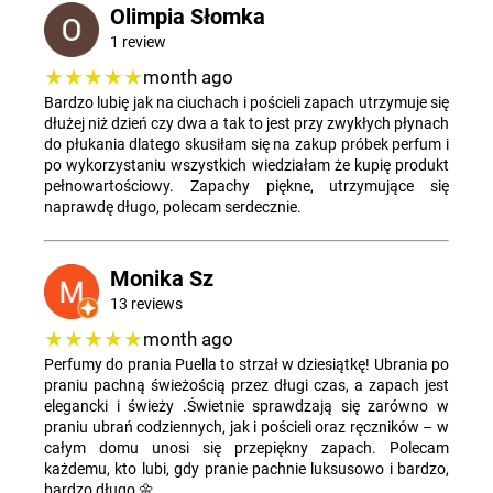
Olimpia Słomka
1 review
★★★★★
month ago
Bardzo lubię jak na ciuchach i pościeli zapach utrzymuje się
dłużej niż dzień czy dwa a tak to jest przy zwykłych płynach
do płukania dlatego skusiłam się na zakup próbek perfum i
po wykorzystaniu wszystkich wiedziałam że kupię produkt
pełnowartościowy. Zapachy piękne, utrzymujące się
naprawdę długo, polecam serdecznie.
Monika Sz
13 reviews
★★★★★
month ago
Perfumy do prania Puella to strzał w dziesiątkę! Ubrania po
praniu pachną świeżością przez długi czas, a zapach jest
elegancki i świeży .Świetnie sprawdzają się zarówno w
praniu ubrań codziennych, jak i pościeli oraz ręczników – w
całym domu unosi się przepiękny zapach. Polecam
każdemu, kto lubi, gdy pranie pachnie luksusowo i bardzo,
bardzo długo 🌼