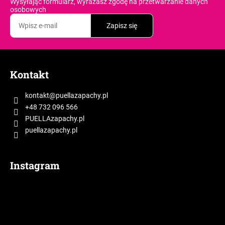
Wysyłając formularz, wyrażasz zgodę
na przetwarzanie danych
osobowych
Zapisz się
S
t
Kontakt
o
p
kontakt
@
puellazapachy.pl
k
+48 732 096 566
a
PUELLAzapachy.pl
puellazapachy.pl
Instagram