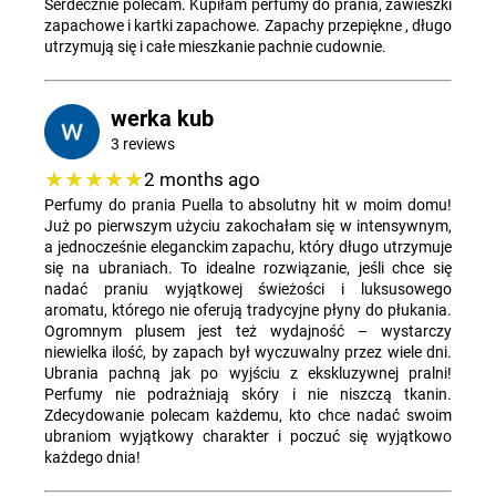
Serdecznie polecam. Kupiłam perfumy do prania, zawieszki
zapachowe i kartki zapachowe. Zapachy przepiękne , długo
utrzymują się i całe mieszkanie pachnie cudownie.
werka kub
3 reviews
★★★★★
2 months ago
Perfumy do prania Puella to absolutny hit w moim domu!
Już po pierwszym użyciu zakochałam się w intensywnym,
a jednocześnie eleganckim zapachu, który długo utrzymuje
się na ubraniach. To idealne rozwiązanie, jeśli chce się
nadać praniu wyjątkowej świeżości i luksusowego
aromatu, którego nie oferują tradycyjne płyny do płukania.
Ogromnym plusem jest też wydajność – wystarczy
niewielka ilość, by zapach był wyczuwalny przez wiele dni.
Ubrania pachną jak po wyjściu z ekskluzywnej pralni!
Perfumy nie podrażniają skóry i nie niszczą tkanin.
Zdecydowanie polecam każdemu, kto chce nadać swoim
ubraniom wyjątkowy charakter i poczuć się wyjątkowo
każdego dnia!