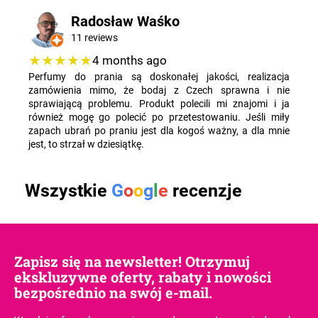
Radosław Waśko
11 reviews
★★★★★
4 months ago
Perfumy do prania są doskonałej jakości, realizacja
zamówienia mimo, że bodaj z Czech sprawna i nie
sprawiającą problemu. Produkt polecili mi znajomi i ja
również mogę go polecić po przetestowaniu. Jeśli miły
zapach ubrań po praniu jest dla kogoś ważny, a dla mnie
jest, to strzał w dziesiątkę.
Wszystkie
G
o
o
g
l
e
recenzje
Zapisz się na newsletter! Otrzymuj
ekskluzywne oferty, rabaty i nowości
bezpośrednio na swój e-mail.