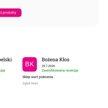
ż produkty
elski
Bożena Kłos
BK
 5 gwiazdek.
Ocena sklepu to 5 na 5 gwiazdek.
29.7.2026
nzja
Zweryfikowana recenzja
Sklep wart polecenia .
Zgłoś treść