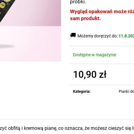
próbki.
Wygląd opakowań może różni
sam produkt.
🚚
Możemy doręczyć do:
11.8.20
Dostępne w magazynie
10,90 zł
Cena
jednostkowa:
Kategoria
:
Pianki do
orzyć obfitą i kremową pianę, co oznacza, że możesz cieszyć si