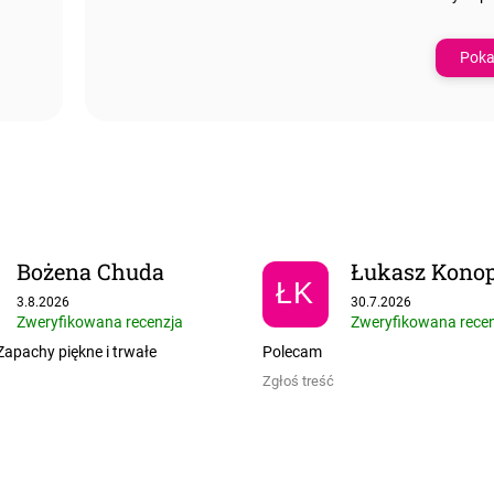
Poka
Bożena Chuda
Łukasz Konop
ŁK
Ocena sklepu to 5 na 5 gwiazdek.
Ocena sklepu to 5 na
3.8.2026
30.7.2026
Zweryfikowana recenzja
Zweryfikowana rece
apachy piękne i trwałe
Polecam
Zgłoś treść