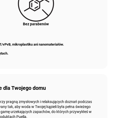
Bez parabenów
T/vPvB, mikroplastiku ani nanomateriałów
.
ętach.
e dla Twojego domu
 którzy pragną zmysłowych i relaksujących doznań podczas
wany tak, aby woda w Twojej kąpieli była pełna świeżego
ką gamę urzekających zapachów, do których przywykłeś w
oduktach Puella.