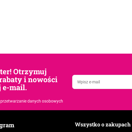
tter! Otrzymuj
rabaty i nowości
 e-mail.
 przetwarzanie danych osobowych
Wszystko o zakupach
agram