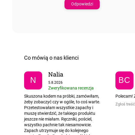
Odpowiedzi
Nalia
N
BC
Ocena sklepu to 5 na 5 gwiazdek.
5.8.2026
Zweryfikowana recenzja
Skuszona kodem na próbki, zamówiłam,
Polecam! Z
żeby zobaczyć czy w ogóle, to coś warte.
Zgłoś treść
Przetestowałam wszystkie zapachy i
muszę stwierdzić, że takiego produktu
jeszcze nie miałam. Ręczniki, pościel,
wszystko pachnie tak niesamowicie.
Zapach utrzymuje się do kolejnego