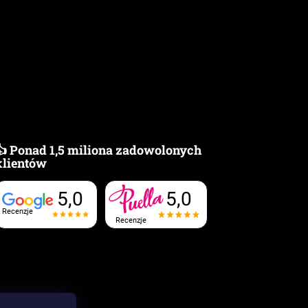
👍 Ponad 1,5 miliona zadowolonych
klientów
5,0
5,0
Recenzje
Recenzje