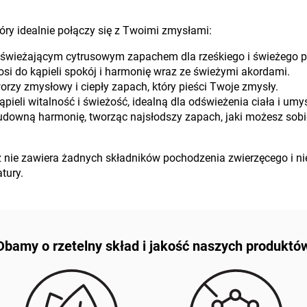
ry idealnie połączy się z Twoimi zmysłami:
świeżającym cytrusowym zapachem dla rześkiego i świeżego p
si do kąpieli spokój i harmonię wraz ze świeżymi akordami.
rzy zmysłowy i ciepły zapach, który pieści Twoje zmysły.
li witalność i świeżość, idealną dla odświeżenia ciała i umys
udowną harmonię, tworząc najsłodszy zapach, jaki możesz sobi
ż nie zawiera żadnych składników pochodzenia zwierzęcego i ni
tury.
Dbamy o rzetelny skład i jakość naszych produktó