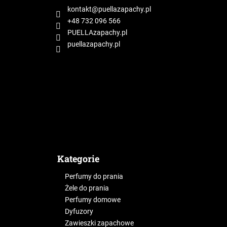
p
kontakt
@
puellazapachy.pl
k
+48 732 096 566
a
PUELLAzapachy.pl
puellazapachy.pl
Kategorie
Perfumy do prania
Żele do prania
Perfumy domowe
Dyfuzory
Zawieszki zapachowe