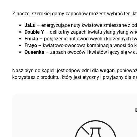
Z naszej szerokiej gamy zapachów możesz wybrać ten, któ
JaLu
–
energyzujące nuty kwiatowe zmieszane z od
Double Y
–
delikatny zapach kwiatu ylang ylang wno
EmiJa
–
połączenie nut owocowych i korzennych two
Frayo
–
kwiatowo-owocowa kombinacja wnosi do kąpie
Queenka
–
zapach owoców i kwiatów łączy się w c
Nasz płyn do kąpieli jest odpowiedni dla
wegan
, poniewa
korzystasz z produktu, który jest etyczny i przyjazny dla na