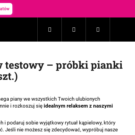
batów
Szukaj
Zaloguj
Koszyk
Gospodarstwo domowe
Kosmetyki
Akceso
się
w testowy – próbki pianki
szt.)
mega piany we wszystkich Twoich ulubionych
nie i rozkoszuj się
idealnym relaksem z naszymi
h i podaruj sobie wyjątkowy rytuał kąpielowy, który
. Jeśli nie możesz się zdecydować, wypróbuj nasze