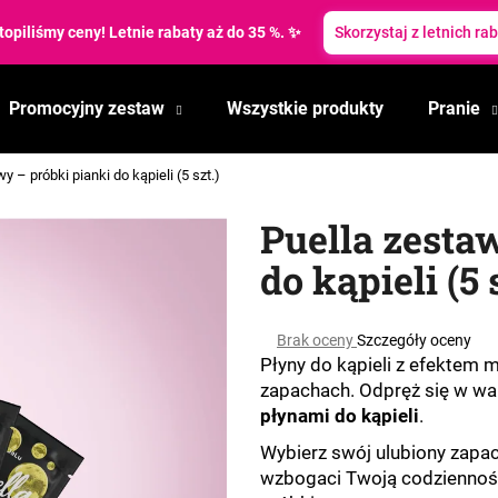
topiliśmy ceny! Letnie rabaty aż do 35 %. ✨
Skorzystaj z letnich ra
Promocyjny zestaw
Wszystkie produkty
Pranie
Czego szukasz?
y – próbki pianki do kąpieli (5 szt.)
SZUKAJ
Puella zesta
do kąpieli (5 
Polecamy
Średnia
Brak oceny
Szczegóły oceny
ocena
Płyny do kąpieli z efektem 
produktu
zapachach. Odpręż się w wan
wynosi
płynami do kąpieli
.
0,0
na
Wybierz swój ulubiony zapac
5
wzbogaci Twoją codzienność
gwiazdek.